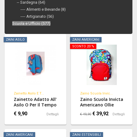
-- Sardegna (64)
---- Alimenti e Bevande (8)
---- Artigianato (56)
Scuola e Ufficio (577)
ZAINI ASILO
ZAINI AMERICANI
SCONTO 20 %
Zainetto Asilo E T...
Zaino Scuola Invic...
Zainetto Adatto All'
Zaino Scuola Invicta
Asilo O Per Il Tempo
Americano Ollie
Libero, Ampia
Fantasy Blu Color
€ 9,90
€ 39,92
Dettagli
€ 49,90
Dettagli
Immagine
Porta Pc Scolastica
Plastificata Sul
Davanti Con
Immagini Degli
ZAINI AMERICANI
ZAINI ESTENSIBILI