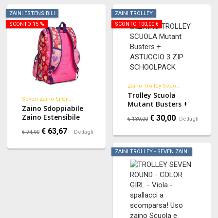
Ufficiale
Zaino Estensibile
Big - Rollerskate
ZAINI ESTENSIBILI
ZAINI TROLLEY
Girl
SCONTO 15 %
SCONTO 100,00 €
Zaino Trolley Scuo...
Trolley Scuola
Seven Zaino Sj Gir...
Mutant Busters +
Zaino Sdoppiabile
Astuccio 3 Zip -
Zaino Estensibile
€ 30,00
€ 130,00
Dettagli
Schoolpack
Big - Wondrous Girl
€ 63,67
€ 74,90
Dettagli
ZAINI TROLLEY - SEVEN ZAINI