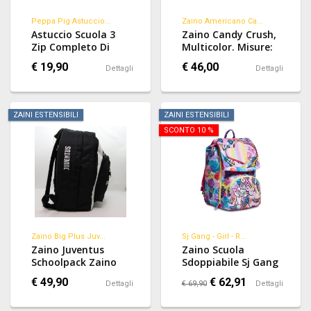
Peppa Pig Astuccio...
Zaino Americano Ca...
Astuccio Scuola 3
Zaino Candy Crush,
Zip Completo Di
Multicolor. Misure:
Pastelli E Pennarelli
32 X 42 X 18
€ 19,90
€ 46,00
Dettagli
Dettagli
ZAINI ESTENSIBILI
ZAINI ESTENSIBILI
SCONTO 10 %
Zaino Big Plus Juv...
Sj Gang - Girl - R...
Zaino Juventus
Zaino Scuola
Schoolpack Zaino
Sdoppiabile Sj Gang
Big Plus Juventus
- Girl - Rosa Azzurro
€ 49,90
€ 62,91
Dettagli
€ 69,90
Dettagli
28x41x13 Con
- Flip System - 28 Lt
Gadget Orologio
Elementari E Medie