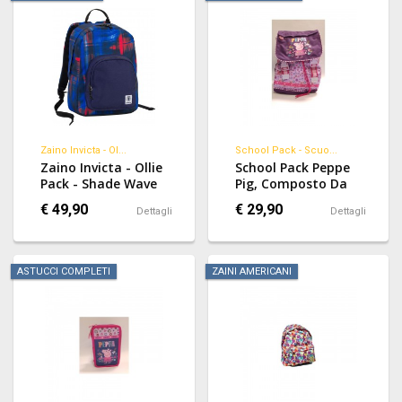
Avengers Hulk
Capitan America
Thor E Ironman
Zaino Invicta - Ol...
School Pack - Scuo...
Zaino Invicta - Ollie
School Pack Peppe
Pack - Shade Wave
Pig, Composto Da
Blue Rosso -
Zaino Scuola
€ 49,90
€ 29,90
Dettagli
Dettagli
Estensibile Tramite
Cerniere Laterali
Schienale Imbottito
E Spallacci A Nido
ASTUCCI COMPLETI
ZAINI AMERICANI
D'ape Colore Viola E
Astuccio Completo
A 3 Zip