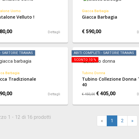
talone Uomo
Giacca Barbagia
talone Velluto !
Giacca Barbagia
80,00
€ 590,00
Dettagli
D
 - SARTORIE TRAMAS
ABITI COMPLETI - SARTORIE TRAMAS
SCONTO 10 %
ca Barbagia
Tubino Donna
cca Tradizionale
Tubino Collezione Donna 
40
90,00
€ 405,00
Dettagli
€ 450,00
D
zzo 1 - 12 di 16 prodotti
«
1
2
»