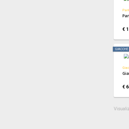
Pan
Pan
€ 1
GIACCHE
Giac
Gia
€ 6
Visuali