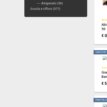
---- Artigianato (56)
Scuola e Ufficio (577)
Abit
Abi
50
€ 0
GIACCHE
Giac
Gia
Bar
€ 5
PANTALO