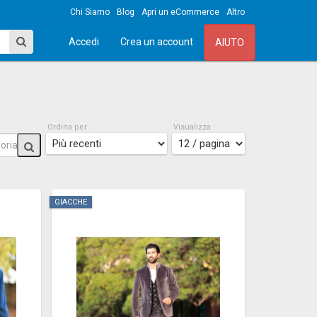
Chi Siamo
Blog
Apri un eCommerce
Altro
Accedi
Crea un account
AIUTO
Ordina per :
Visualizza :
GIACCHE