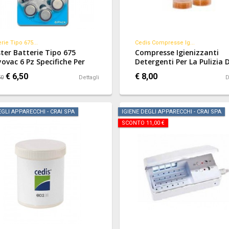
erie Tipo 675...
Cedis Compresse Ig...
ster Batterie Tipo 675
Compresse Igienizzanti
ovac 6 Pz Specifiche Per
Detergenti Per La Pulizia D
arecchi Acustici.
Chiocciola E Dei Tubicini D
€ 6,50
€ 8,00
50
Dettagli
D
Apparecchi Acustici.
EGLI APPARECCHI - CRAI SPA
IGIENE DEGLI APPARECCHI - CRAI SPA
SCONTO 11,00 €