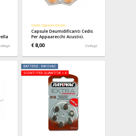
Cedis Capsule Deum...
Capsule Deumidificanti Cedis
ella
Per Appaarecchi Acustici.
egli
€ 8,00
ettagli
Dettagli
BATTERIE - RAYOVAC
SCONTI PER QUANTITA' > 4