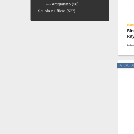
---- Artigianato (56)
Scuola e Ufficio (577)
Batt
Bli
Ray
App
€ 6,
IGIENE D