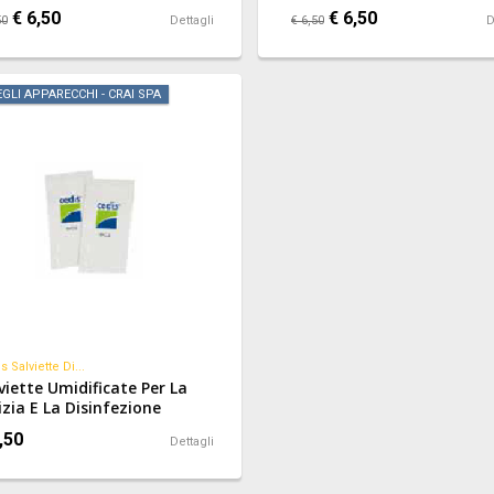
arecchi Acustici.
Apparecchi Acustici.
€ 6,50
€ 6,50
50
Dettagli
€ 6,50
D
EGLI APPARECCHI - CRAI SPA
s Salviette Di...
viette Umidificate Per La
izia E La Disinfezione
ida Ed Efficace (efficace
,50
Dettagli
tro Batteri, Funghi, Virus
) Di Apparecchi Acustici E
icolari.