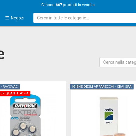
Ci sono
667
prodotti in vendita
Negozi
e
 - RAYOVAC
IGIENE DEGLI APPARECCHI - CRAI SPA
ER QUANTITA' > 4