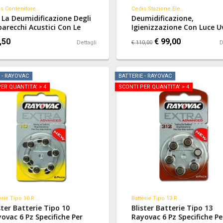
s Contenitore...
Cedis Stazione Ele...
 La Deumidificazione Degli
Deumidificazione,
arecchi Acustici Con Le
Igienizzazione Con Luce U
sule Deumidificanti.
E Conservazione Degli
,50
€ 99,00
Dettagli
€ 110,00
D
Apparecchi Acustici.
 - RAYOVAC
BATTERIE - RAYOVAC
ER QUANTITA' > 4
SCONTI PER QUANTITA' > 4
erie Tipo 10 R...
Batterie Tipo 13 R...
ster Batterie Tipo 10
Blister Batterie Tipo 13
ovac 6 Pz Specifiche Per
Rayovac 6 Pz Specifiche Pe