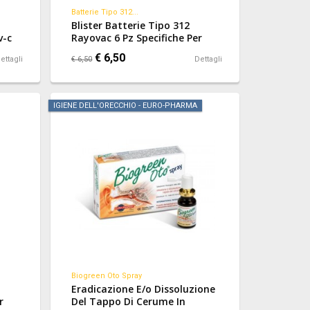
Batterie Tipo 312...
Blister Batterie Tipo 312
v-c
Rayovac 6 Pz Specifiche Per
Apparecchi Acustici.
€ 6,50
ettagli
€ 6,50
Dettagli
IGIENE DELL'ORECCHIO - EURO-PHARMA
Biogreen Oto Spray
Eradicazione E/o Dissoluzione
r
Del Tappo Di Cerume In