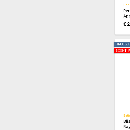
Cedi
Per
App
Cap
€ 2
BATTERIE
SCONTI P
Batt
Bli
Ray