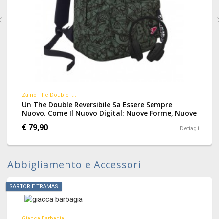
Zaino The Double -...
Un The Double Reversibile Sa Essere Sempre
Nuovo. Come Il Nuovo Digital: Nuove Forme, Nuove
Grafiche E Nuove Tecnologie. Le Nuove Grafiche Si
€ 79,90
Dettagli
Ispirano Al Mondo Dei Tattoo: Da Una Parte
Fantasia, Dall’altra Tinta Unita Con Una Speciale
Serigrafia Personalizzata.
Abbigliamento e Accessori
SARTORIE TRAMAS
Giacca Barbagia