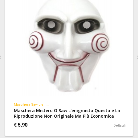
Maschera Saw L'eni...
Maschera Mistero O Saw L'enigmista Questa è La
Riproduzione Non Originale Ma Più Economica
Della Famigerata Effige Di Saw L'enigmista Il
€ 5,90
Dettagli
Colore è Bianco