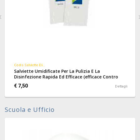
Cedis Salviette Di...
Salviette Umidificate Per La Pulizia E La
Disinfezione Rapida Ed Efficace (efficace Contro
Batteri, Funghi, Virus Hbv) Di Apparecchi Acustici E
€ 7,50
Dettagli
Auricolari.
Scuola e Ufficio