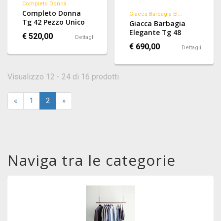
Completo Donna
Completo Donna
Giacca Barbagia El...
Tg 42 Pezzo Unico
Giacca Barbagia
Elegante Tg 48
€ 520,00
Dettagli
€ 690,00
Dettagli
Visualizzo 12 - 24 di 16 prodotti
«
1
2
»
Naviga tra le categorie