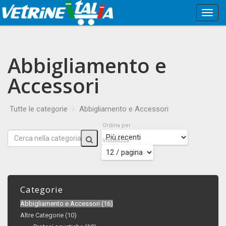
Menù
Princi
Abbigliamento e
Accessori
Tutte le categorie
Abbigliamento e Accessori
Ordina per :
Visualizza :
Categorie
Abbigliamento e Accessori (16)
Altre Categorie (10)